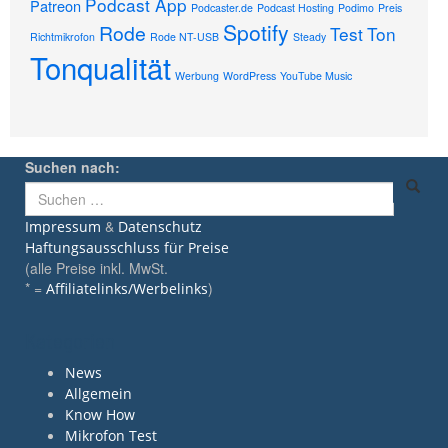
Podcast App
Patreon
Podcaster.de
Podcast Hosting
Podimo
Preis
Spotify
Rode
Test
Ton
Richtmikrofon
Rode NT-USB
Steady
Tonqualität
Werbung
WordPress
YouTube Music
Suchen nach:
&
Impressum
Datenschutz
Haftungsausschluss für Preise
(alle Preise inkl. MwSt.
* =
)
Affiliatelinks/Werbelinks
Kategorien
News
Allgemein
Know How
Mikrofon Test