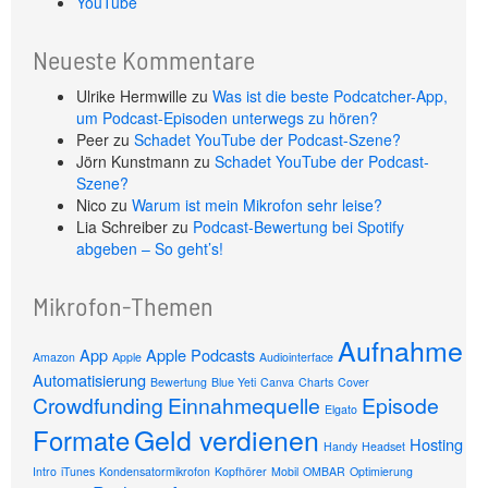
YouTube
Neueste Kommentare
Ulrike Hermwille
zu
Was ist die beste Podcatcher-App,
um Podcast-Episoden unterwegs zu hören?
Peer
zu
Schadet YouTube der Podcast-Szene?
Jörn Kunstmann
zu
Schadet YouTube der Podcast-
Szene?
Nico
zu
Warum ist mein Mikrofon sehr leise?
Lia Schreiber
zu
Podcast-Bewertung bei Spotify
abgeben – So geht’s!
Mikrofon-Themen
Aufnahme
App
Apple Podcasts
Amazon
Apple
Audiointerface
Automatisierung
Bewertung
Blue Yeti
Canva
Charts
Cover
Crowdfunding
Einnahmequelle
Episode
Elgato
Geld verdienen
Formate
Hosting
Handy
Headset
Intro
iTunes
Kondensatormikrofon
Kopfhörer
Mobil
OMBAR
Optimierung