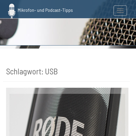
Skip
to
Toggle n
main
content
Schlagwort:
USB