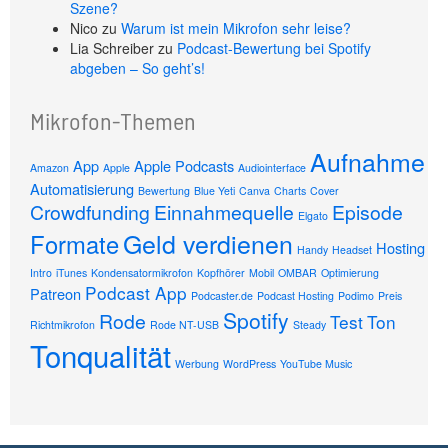
Szene?
Nico
zu
Warum ist mein Mikrofon sehr leise?
Lia Schreiber
zu
Podcast-Bewertung bei Spotify
abgeben – So geht’s!
Mikrofon-Themen
Aufnahme
App
Apple Podcasts
Amazon
Apple
Audiointerface
Automatisierung
Bewertung
Blue Yeti
Canva
Charts
Cover
Crowdfunding
Einnahmequelle
Episode
Elgato
Geld verdienen
Formate
Hosting
Handy
Headset
Intro
iTunes
Kondensatormikrofon
Kopfhörer
Mobil
OMBAR
Optimierung
Podcast App
Patreon
Podcaster.de
Podcast Hosting
Podimo
Preis
Spotify
Rode
Test
Ton
Richtmikrofon
Rode NT-USB
Steady
Tonqualität
Werbung
WordPress
YouTube Music