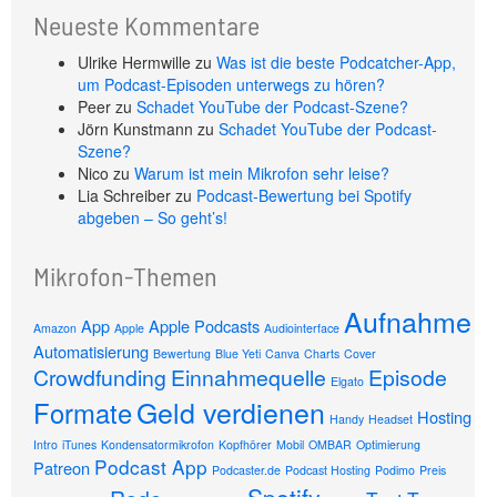
Neueste Kommentare
Ulrike Hermwille
zu
Was ist die beste Podcatcher-App,
um Podcast-Episoden unterwegs zu hören?
Peer
zu
Schadet YouTube der Podcast-Szene?
Jörn Kunstmann
zu
Schadet YouTube der Podcast-
Szene?
Nico
zu
Warum ist mein Mikrofon sehr leise?
Lia Schreiber
zu
Podcast-Bewertung bei Spotify
abgeben – So geht’s!
Mikrofon-Themen
Aufnahme
App
Apple Podcasts
Amazon
Apple
Audiointerface
Automatisierung
Bewertung
Blue Yeti
Canva
Charts
Cover
Crowdfunding
Einnahmequelle
Episode
Elgato
Geld verdienen
Formate
Hosting
Handy
Headset
Intro
iTunes
Kondensatormikrofon
Kopfhörer
Mobil
OMBAR
Optimierung
Podcast App
Patreon
Podcaster.de
Podcast Hosting
Podimo
Preis