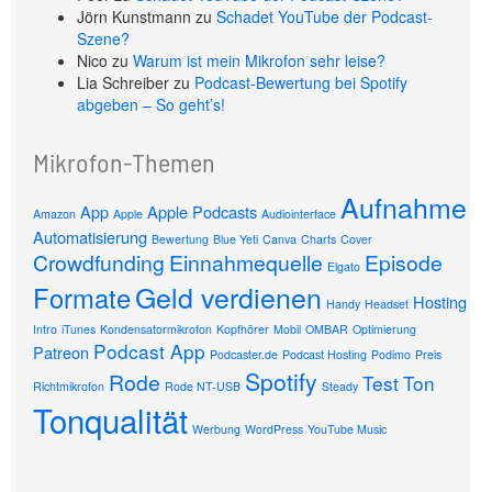
Jörn Kunstmann
zu
Schadet YouTube der Podcast-
Szene?
Nico
zu
Warum ist mein Mikrofon sehr leise?
Lia Schreiber
zu
Podcast-Bewertung bei Spotify
abgeben – So geht’s!
Mikrofon-Themen
Aufnahme
App
Apple Podcasts
Amazon
Apple
Audiointerface
Automatisierung
Bewertung
Blue Yeti
Canva
Charts
Cover
Crowdfunding
Einnahmequelle
Episode
Elgato
Geld verdienen
Formate
Hosting
Handy
Headset
Intro
iTunes
Kondensatormikrofon
Kopfhörer
Mobil
OMBAR
Optimierung
Podcast App
Patreon
Podcaster.de
Podcast Hosting
Podimo
Preis
Spotify
Rode
Test
Ton
Richtmikrofon
Rode NT-USB
Steady
Tonqualität
Werbung
WordPress
YouTube Music