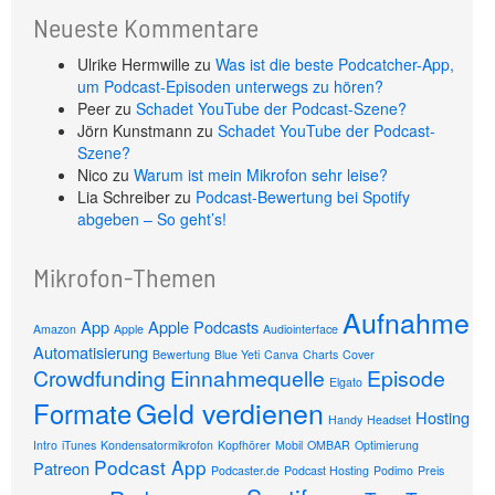
Neueste Kommentare
Ulrike Hermwille
zu
Was ist die beste Podcatcher-App,
um Podcast-Episoden unterwegs zu hören?
Peer
zu
Schadet YouTube der Podcast-Szene?
Jörn Kunstmann
zu
Schadet YouTube der Podcast-
Szene?
Nico
zu
Warum ist mein Mikrofon sehr leise?
Lia Schreiber
zu
Podcast-Bewertung bei Spotify
abgeben – So geht’s!
Mikrofon-Themen
Aufnahme
App
Apple Podcasts
Amazon
Apple
Audiointerface
Automatisierung
Bewertung
Blue Yeti
Canva
Charts
Cover
Crowdfunding
Einnahmequelle
Episode
Elgato
Geld verdienen
Formate
Hosting
Handy
Headset
Intro
iTunes
Kondensatormikrofon
Kopfhörer
Mobil
OMBAR
Optimierung
Podcast App
Patreon
Podcaster.de
Podcast Hosting
Podimo
Preis