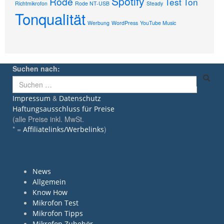
Spotify
Rode
Test
Ton
Richtmikrofon
Rode NT-USB
Steady
Tonqualität
Werbung
WordPress
YouTube Music
Suchen nach:
&
Impressum
Datenschutz
Haftungsausschluss für Preise
(alle Preise inkl. MwSt.
* =
)
Affiliatelinks/Werbelinks
Kategorien
News
Allgemein
Know How
Mikrofon Test
Mikrofon Tipps
Mikrofon Zubehör