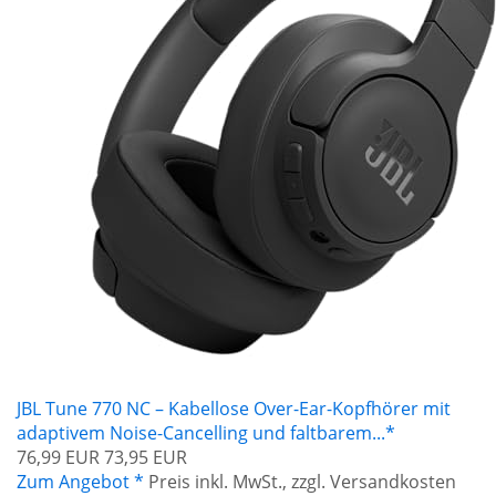
JBL Tune 770 NC – Kabellose Over-Ear-Kopfhörer mit
adaptivem Noise-Cancelling und faltbarem...*
76,99 EUR
73,95 EUR
Zum Angebot *
Preis inkl. MwSt., zzgl. Versandkosten