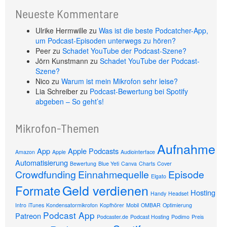
Neueste Kommentare
Ulrike Hermwille
zu
Was ist die beste Podcatcher-App,
um Podcast-Episoden unterwegs zu hören?
Peer
zu
Schadet YouTube der Podcast-Szene?
Jörn Kunstmann
zu
Schadet YouTube der Podcast-
Szene?
Nico
zu
Warum ist mein Mikrofon sehr leise?
Lia Schreiber
zu
Podcast-Bewertung bei Spotify
abgeben – So geht’s!
Mikrofon-Themen
Aufnahme
App
Apple Podcasts
Amazon
Apple
Audiointerface
Automatisierung
Bewertung
Blue Yeti
Canva
Charts
Cover
Crowdfunding
Einnahmequelle
Episode
Elgato
Geld verdienen
Formate
Hosting
Handy
Headset
Intro
iTunes
Kondensatormikrofon
Kopfhörer
Mobil
OMBAR
Optimierung
Podcast App
Patreon
Podcaster.de
Podcast Hosting
Podimo
Preis