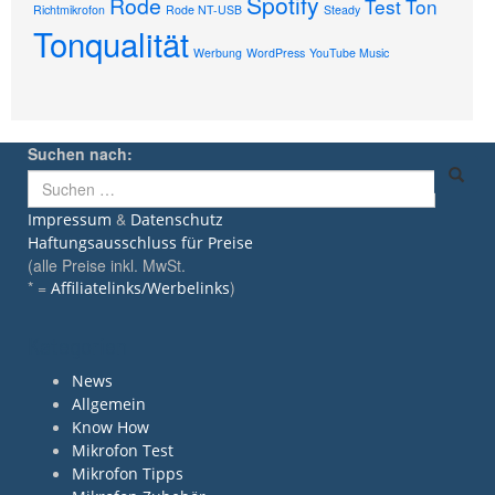
Spotify
Rode
Test
Ton
Richtmikrofon
Rode NT-USB
Steady
Tonqualität
Werbung
WordPress
YouTube Music
Suchen nach:
&
Impressum
Datenschutz
Haftungsausschluss für Preise
(alle Preise inkl. MwSt.
* =
)
Affiliatelinks/Werbelinks
Kategorien
News
Allgemein
Know How
Mikrofon Test
Mikrofon Tipps