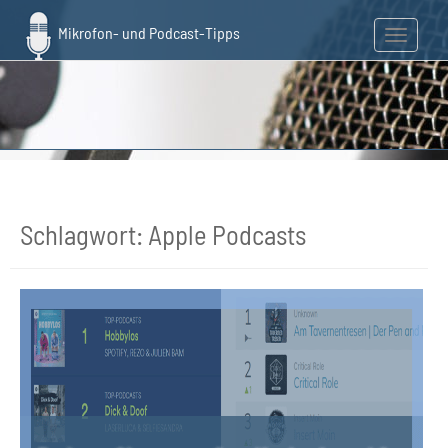
Skip
to
Toggle n
main
content
Schlagwort:
Apple Podcasts