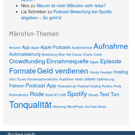
Nico
zu
Warum ist mein Mikrofon sehr leise?
Lia Schreiber
zu
Podcast-Bewertung bei Spotify
abgeben – So geht’s!
Mikrofon-Themen
Aufnahme
App
Apple Podcasts
Amazon
Apple
Audiointerface
Automatisierung
Bewertung
Blue Yeti
Canva
Charts
Cover
Crowdfunding
Einnahmequelle
Episode
Elgato
Geld verdienen
Formate
Hosting
Handy
Headset
Intro
iTunes
Kondensatormikrofon
Kopfhörer
Mobil
OMBAR
Optimierung
Podcast App
Patreon
Podcaster.de
Podcast Hosting
Podimo
Preis
Spotify
Rode
Test
Ton
Richtmikrofon
Rode NT-USB
Steady
Tonqualität
Werbung
WordPress
YouTube Music
Suchen nach: