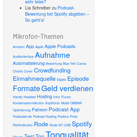
sehr leise?
Lia Schreiber
zu
Podcast-
Bewertung bei Spotify abgeben –
So geht’s!
Mikrofon-Themen
App
Apple Podcasts
Amazon
Apple
Aufnahme
Audiointerface
Automatisierung
Bewertung
Blue Yeti
Canva
Crowdfunding
Charts
Cover
Einnahmequelle
Episode
Elgato
Geld verdienen
Formate
Hosting
Handy
Headset
Intro
iTunes
Kondensatormikrofon
Kopfhörer
Mobil
OMBAR
Podcast App
Patreon
Optimierung
Podcaster.de
Podcast Hosting
Podimo
Preis
Spotify
Rode
Richtmikrofon
Rode NT-USB
Tonqualität
Test
Ton
Steady