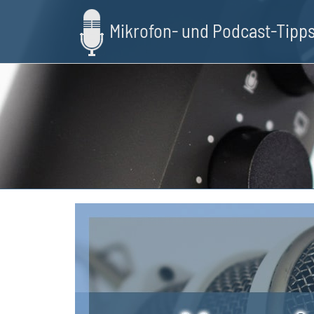
Skip
to
Mikrofon- und Podcast-Tipp
main
content