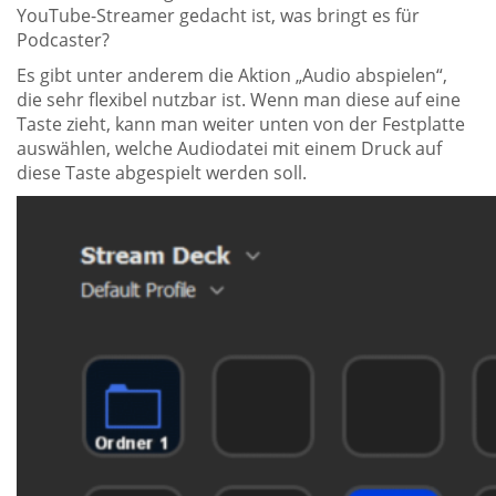
YouTube-Streamer gedacht ist, was bringt es für
Podcaster?
Es gibt unter anderem die Aktion „Audio abspielen“,
die sehr flexibel nutzbar ist. Wenn man diese auf eine
Taste zieht, kann man weiter unten von der Festplatte
auswählen, welche Audiodatei mit einem Druck auf
diese Taste abgespielt werden soll.