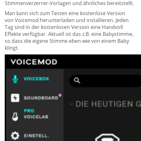
Stimmenverzerrer-Vorlagen und ähnliches bereitstellt.
Man kann sich zum Testen eine kostenlose Version
von Voicemod herunterladen und installieren. Jeden
Tag sind in der kostenlosen Version eine Handvoll
Effekte verfügbar. Aktuell ist das z.B. eine Babystimme,
so dass die eigene Stimme eben wie von einem Baby
klingt.