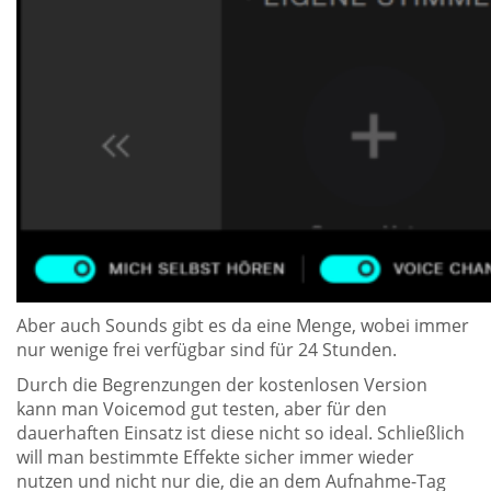
Aber auch Sounds gibt es da eine Menge, wobei immer
nur wenige frei verfügbar sind für 24 Stunden.
Durch die Begrenzungen der kostenlosen Version
kann man Voicemod gut testen, aber für den
dauerhaften Einsatz ist diese nicht so ideal. Schließlich
will man bestimmte Effekte sicher immer wieder
nutzen und nicht nur die, die an dem Aufnahme-Tag