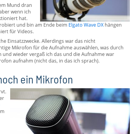
dem Mund dran
 aber wenn ich
ioniert hat.
probiert und bin am Ende beim
Elgato Wave DX
hängen
iert für Videos.
che Einsatzzwecke. Allerdings war das nicht
chtige Mikrofon für die Aufnahme auswählen, was durch
in und wieder vergaß ich das und die Aufnahme war
rofon aufnahm (nicht das, in das ich sprach).
noch ein Mikrofon
vt.
er
e
em