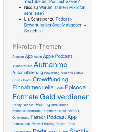
YouTube der Podcast-Szene?
Nico
zu
Warum ist mein Mikrofon
sehr leise?
Lia Schreiber
zu
Podcast-
Bewertung bei Spotify abgeben –
So geht’s!
Mikrofon-Themen
App
Apple Podcasts
Amazon
Apple
Aufnahme
Audiointerface
Automatisierung
Bewertung
Blue Yeti
Canva
Crowdfunding
Charts
Cover
Einnahmequelle
Episode
Elgato
Geld verdienen
Formate
Hosting
Handy
Headset
Intro
iTunes
Kondensatormikrofon
Kopfhörer
Mobil
OMBAR
Podcast App
Patreon
Optimierung
Podcaster.de
Podcast Hosting
Podimo
Preis
Spotify
Rode
Richtmikrofon
Rode NT-USB