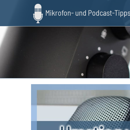
Skip
to
Mikrofon- und Podcast-Tipp
main
content