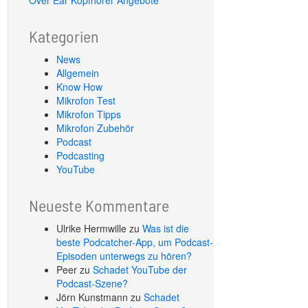
Over Ear Kopfhörer Angebote
Kategorien
News
Allgemein
Know How
Mikrofon Test
Mikrofon Tipps
Mikrofon Zubehör
Podcast
Podcasting
YouTube
Neueste Kommentare
Ulrike Hermwille
zu
Was ist die
beste Podcatcher-App, um Podcast-
Episoden unterwegs zu hören?
Peer
zu
Schadet YouTube der
Podcast-Szene?
Jörn Kunstmann
zu
Schadet