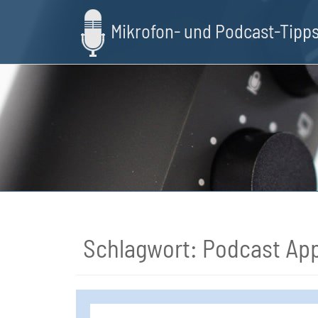
Skip
to
Mikrofon- und Podcast-Tipp
main
content
Schlagwort:
Podcast Ap