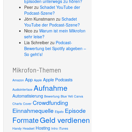
Episoden unterwegs zu hören?
Peer
zu
Schadet YouTube der
Podcast-Szene?
Jörn Kunstmann
zu
Schadet
YouTube der Podcast-Szene?
Nico
zu
Warum ist mein Mikrofon
sehr leise?
Lia Schreiber
zu
Podcast-
Bewertung bei Spotify abgeben –
So geht’s!
Mikrofon-Themen
App
Apple Podcasts
Amazon
Apple
Aufnahme
Audiointerface
Automatisierung
Bewertung
Blue Yeti
Canva
Crowdfunding
Charts
Cover
Einnahmequelle
Episode
Elgato
Geld verdienen
Formate
Hosting
Handy
Headset
Intro
iTunes